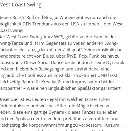
West Coast Swing
eben Rock’n’Roll und Boogie Woogie gibt es nun auch die
öglichkeit DEN Trendtanz aus den USA zu lernen – den West
oast Swing!
er West Coast Swing, kurz WCS, gehört zu der Familie der
wing-Tänze und ist im Gegensatz zu vielen anderen Swing-
arianten ein Tanz, „der mit der Zeit geht“. Seine musikalische
andbreite reicht von Blues, über R’n’B, Pop, Funk bis hin zu
lubsounds. Dieser Social Dance besticht durch seine Dynamik
nd den fließenden Bewegungen und strahlt dabei eine
nglaubliche Coolness aus! Er ist klar strukturiert UND lässt
leichzeitig Raum für Kreativität und Improvisation beider
anzpartner – was einen unglaublichen Spaßfaktor garantiert.
nser Ziel ist es, Leuten - egal mit welchen tänzerischen
orkenntnissen und welches Alter- die Möglichkeiten zu
eben, diese einzigartige Dynamik dieses Tanzes zu erleben
nd den Spaß an der freien Interpretation zu vermitteln und
gleichzeitig die Körperwahrnehmung zu verbessern. Kurzum…