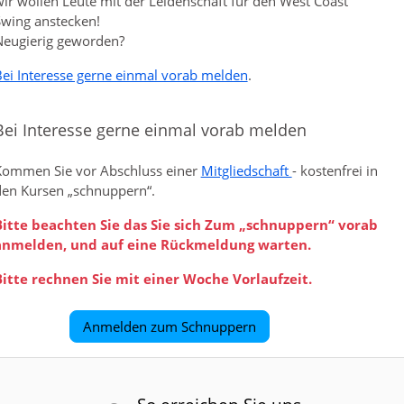
ir wollen Leute mit der Leidenschaft für den West Coast
wing anstecken!
Neugierig geworden?
ei Interesse gerne einmal vorab melden
.
Bei Interesse gerne einmal vorab melden
Kommen Sie vor Abschluss einer
Mitgliedschaft
- kostenfrei in
den Kursen „schnuppern“.
Bitte beachten Sie das Sie sich Zum „schnuppern“ vorab
anmelden, und auf eine Rückmeldung warten.
Bitte rechnen Sie mit einer Woche Vorlaufzeit.
Anmelden zum Schnuppern