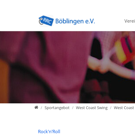
Direkt zur Hauptnavigation springen
Direkt zum Inhalt springen
Zur Unternavigation springen
Vere
Home
Sportangebot
West Coast Swing
West Coast 
Rock'n'Roll