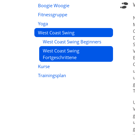
Boogie Woogie
Fitnessgruppe
N
Yoga
M
C
West Coast Swing
D
West Coast Swing Beginners
S
West Coast Swing
V
Fortgeschrittene
B
C
Kurse
u
Trainingsplan
u
g
T
U
V
g
u