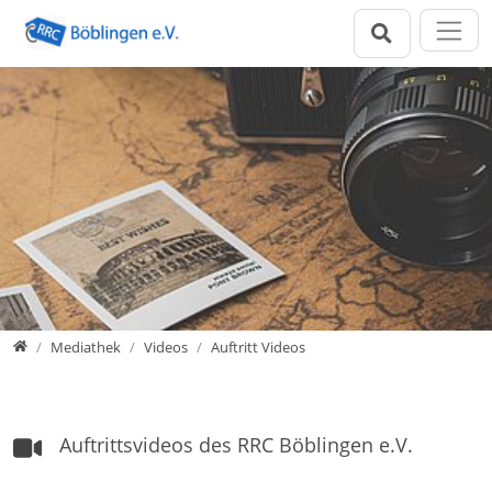
Direkt zur Hauptnavigation springen
Direkt zum Inhalt springen
Zur Unternavigation springen
Home
Mediathek
Videos
Auftritt Videos
Auftrittsvideos des RRC Böblingen e.V.